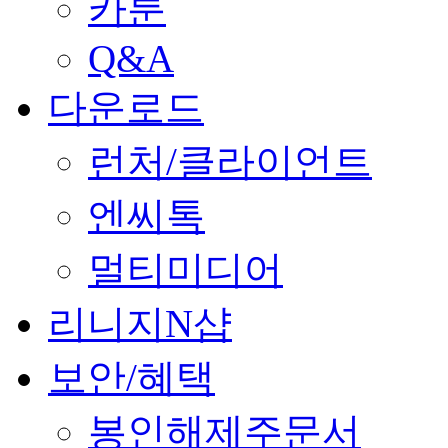
카툰
Q&A
다운로드
런처/클라이언트
엔씨톡
멀티미디어
리니지N샵
보안/혜택
봉인해제주문서