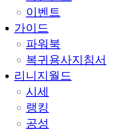
이벤트
가이드
파워북
복귀용사지침서
리니지월드
시세
랭킹
공성