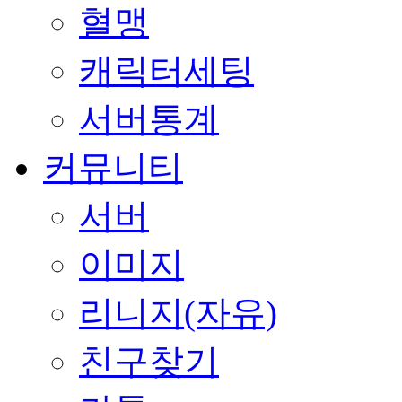
혈맹
캐릭터세팅
서버통계
커뮤니티
서버
이미지
리니지(자유)
친구찾기