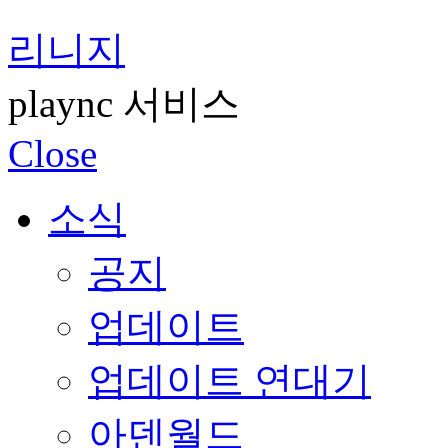
리니지
plaync 서비스
Close
소식
공지
업데이트
업데이트 연대기
아덴월드