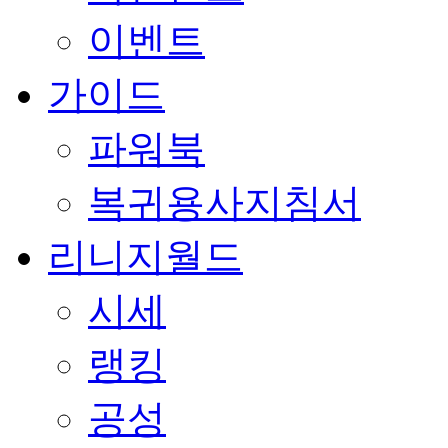
이벤트
가이드
파워북
복귀용사지침서
리니지월드
시세
랭킹
공성