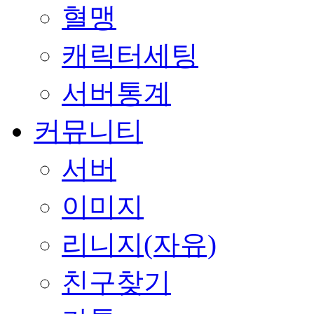
혈맹
캐릭터세팅
서버통계
커뮤니티
서버
이미지
리니지(자유)
친구찾기