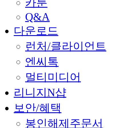
카툰
Q&A
다운로드
런처/클라이언트
엔씨톡
멀티미디어
리니지N샵
보안/혜택
봉인해제주문서