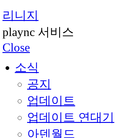
리니지
plaync 서비스
Close
소식
공지
업데이트
업데이트 연대기
아덴월드