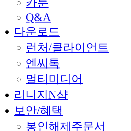
카툰
Q&A
다운로드
런처/클라이언트
엔씨톡
멀티미디어
리니지N샵
보안/혜택
봉인해제주문서