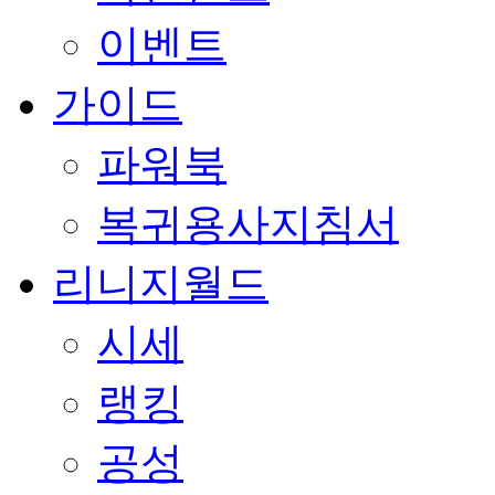
이벤트
가이드
파워북
복귀용사지침서
리니지월드
시세
랭킹
공성