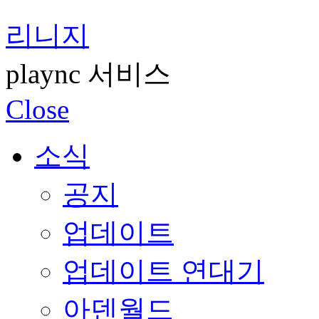
리니지
plaync 서비스
Close
소식
공지
업데이트
업데이트 연대기
아덴월드