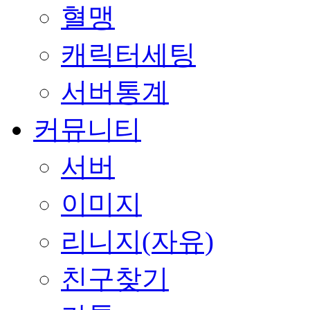
혈맹
캐릭터세팅
서버통계
커뮤니티
서버
이미지
리니지(자유)
친구찾기