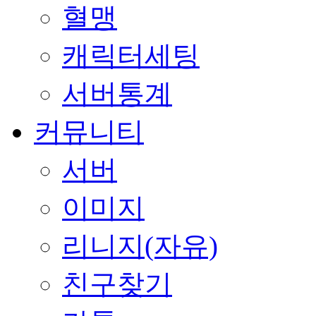
혈맹
캐릭터세팅
서버통계
커뮤니티
서버
이미지
리니지(자유)
친구찾기