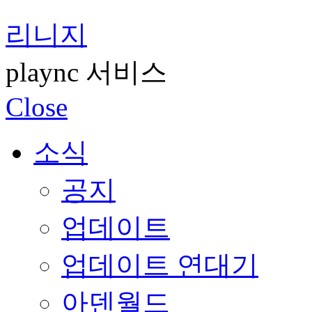
리니지
plaync 서비스
Close
소식
공지
업데이트
업데이트 연대기
아덴월드