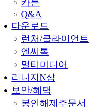
카툰
Q&A
다운로드
런처/클라이언트
엔씨톡
멀티미디어
리니지N샵
보안/혜택
봉인해제주문서