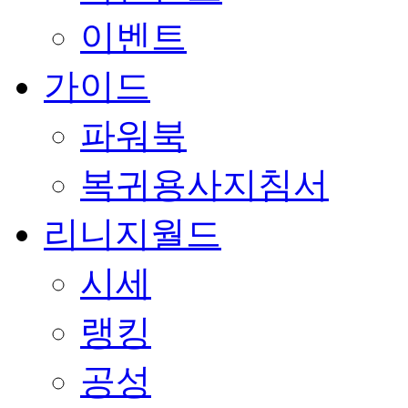
이벤트
가이드
파워북
복귀용사지침서
리니지월드
시세
랭킹
공성