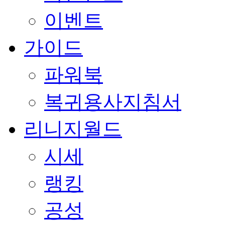
이벤트
가이드
파워북
복귀용사지침서
리니지월드
시세
랭킹
공성