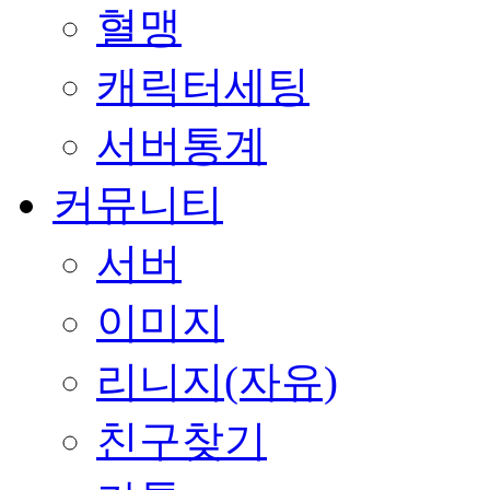
혈맹
캐릭터세팅
서버통계
커뮤니티
서버
이미지
리니지(자유)
친구찾기