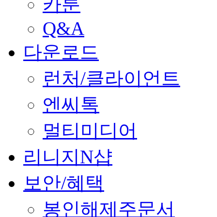
카툰
Q&A
다운로드
런처/클라이언트
엔씨톡
멀티미디어
리니지N샵
보안/혜택
봉인해제주문서