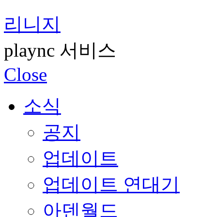
리니지
plaync 서비스
Close
소식
공지
업데이트
업데이트 연대기
아덴월드