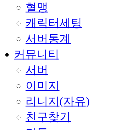
혈맹
캐릭터세팅
서버통계
커뮤니티
서버
이미지
리니지(자유)
친구찾기