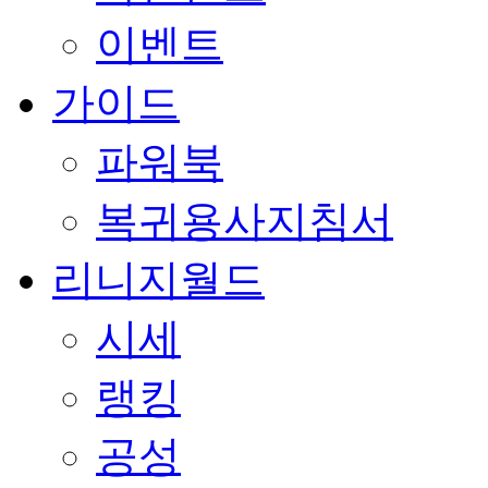
이벤트
가이드
파워북
복귀용사지침서
리니지월드
시세
랭킹
공성