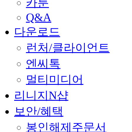
카툰
Q&A
다운로드
런처/클라이언트
엔씨톡
멀티미디어
리니지N샵
보안/혜택
봉인해제주문서