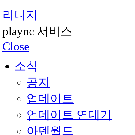
리니지
plaync 서비스
Close
소식
공지
업데이트
업데이트 연대기
아덴월드