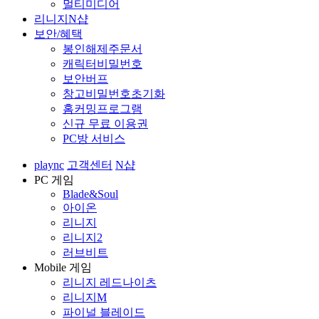
멀티미디어
리니지N샵
보안/혜택
봉인해제주문서
캐릭터비밀번호
보안버프
창고비밀번호초기화
홈커밍프로그램
신규 무료 이용권
PC방 서비스
plaync
고객센터
N샵
PC 게임
Blade&Soul
아이온
리니지
리니지2
러브비트
Mobile 게임
리니지 레드나이츠
리니지M
파이널 블레이드