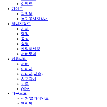
이벤트
가이드
파워북
복귀용사지침서
리니지월드
시세
랭킹
공성
혈맹
캐릭터세팅
서버통계
커뮤니티
서버
이미지
리니지(자유)
친구찾기
카툰
Q&A
다운로드
런처/클라이언트
엔씨톡