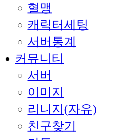
혈맹
캐릭터세팅
서버통계
커뮤니티
서버
이미지
리니지(자유)
친구찾기