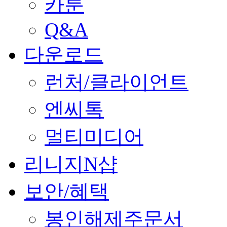
카툰
Q&A
다운로드
런처/클라이언트
엔씨톡
멀티미디어
리니지N샵
보안/혜택
봉인해제주문서