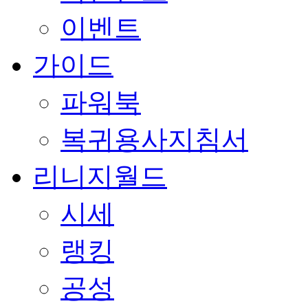
이벤트
가이드
파워북
복귀용사지침서
리니지월드
시세
랭킹
공성