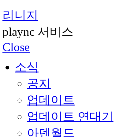
리니지
plaync 서비스
Close
소식
공지
업데이트
업데이트 연대기
아덴월드