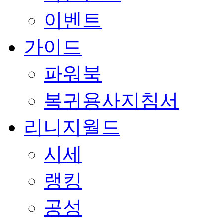
이벤트
가이드
파워북
복귀용사지침서
리니지월드
시세
랭킹
공성