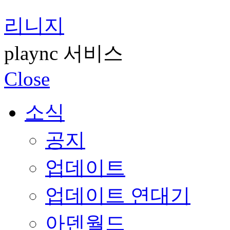
리니지
plaync 서비스
Close
소식
공지
업데이트
업데이트 연대기
아덴월드