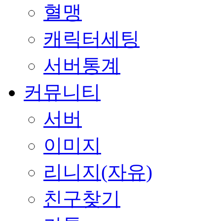
혈맹
캐릭터세팅
서버통계
커뮤니티
서버
이미지
리니지(자유)
친구찾기