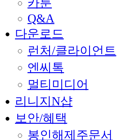
카툰
Q&A
다운로드
런처/클라이언트
엔씨톡
멀티미디어
리니지N샵
보안/혜택
봉인해제주문서