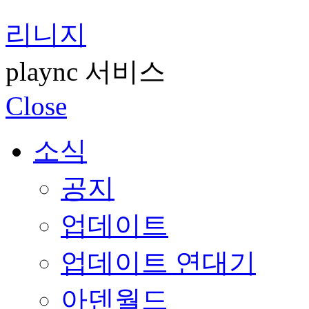
리니지
plaync 서비스
Close
소식
공지
업데이트
업데이트 연대기
아덴월드