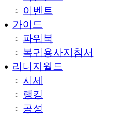
이벤트
가이드
파워북
복귀용사지침서
리니지월드
시세
랭킹
공성