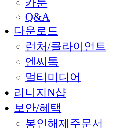
카툰
Q&A
다운로드
런처/클라이언트
엔씨톡
멀티미디어
리니지N샵
보안/혜택
봉인해제주문서