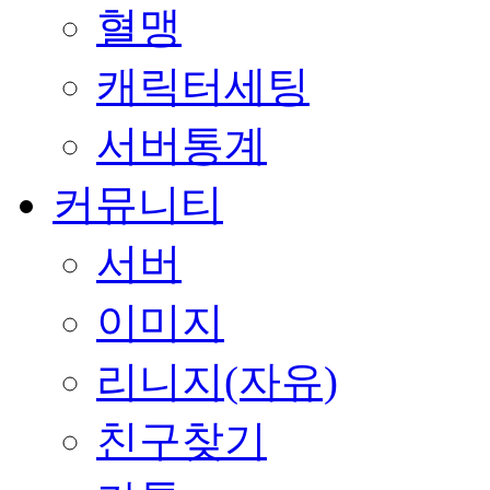
혈맹
캐릭터세팅
서버통계
커뮤니티
서버
이미지
리니지(자유)
친구찾기