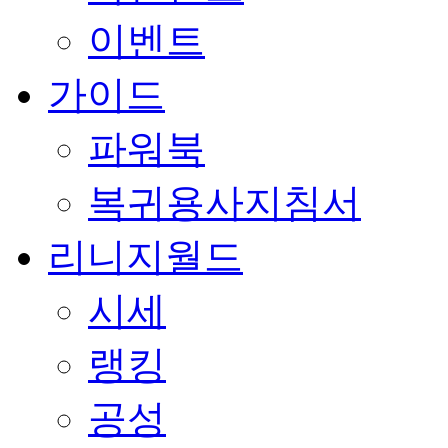
이벤트
가이드
파워북
복귀용사지침서
리니지월드
시세
랭킹
공성