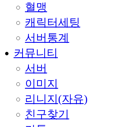
혈맹
캐릭터세팅
서버통계
커뮤니티
서버
이미지
리니지(자유)
친구찾기