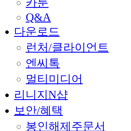
카툰
Q&A
다운로드
런처/클라이언트
엔씨톡
멀티미디어
리니지N샵
보안/혜택
봉인해제주문서