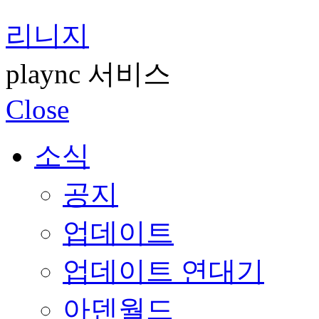
리니지
plaync 서비스
Close
소식
공지
업데이트
업데이트 연대기
아덴월드