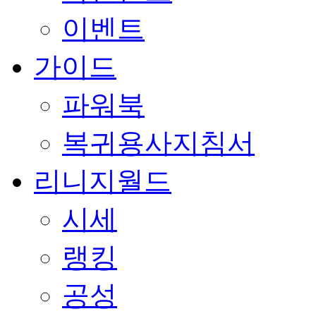
이벤트
가이드
파워북
복귀용사지침서
리니지월드
시세
랭킹
공성