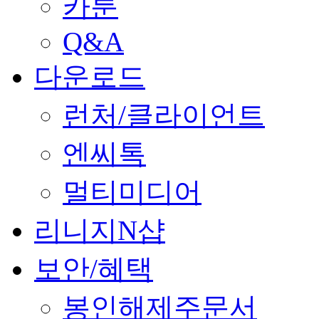
카툰
Q&A
다운로드
런처/클라이언트
엔씨톡
멀티미디어
리니지N샵
보안/혜택
봉인해제주문서