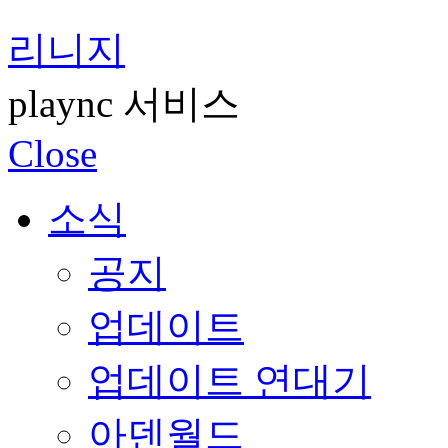
리니지
plaync 서비스
Close
소식
공지
업데이트
업데이트 연대기
아덴월드