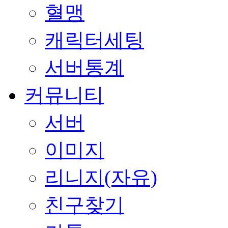
혈맹
캐릭터세팅
서버통계
커뮤니티
서버
이미지
리니지(자유)
친구찾기