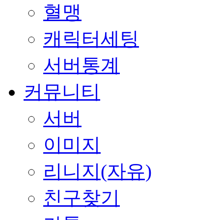
혈맹
캐릭터세팅
서버통계
커뮤니티
서버
이미지
리니지(자유)
친구찾기