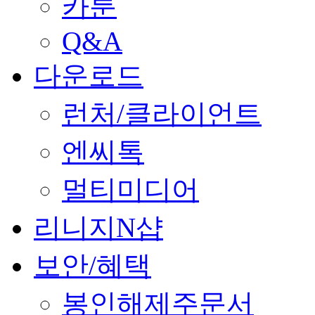
카툰
Q&A
다운로드
런처/클라이언트
엔씨톡
멀티미디어
리니지N샵
보안/혜택
봉인해제주문서