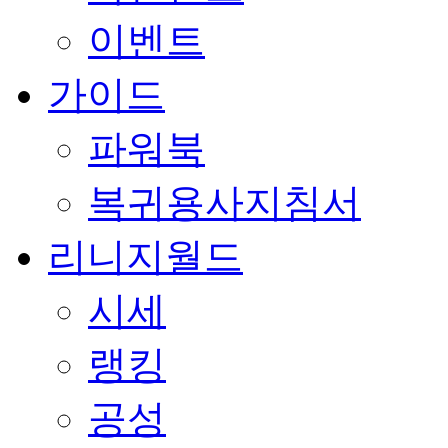
이벤트
가이드
파워북
복귀용사지침서
리니지월드
시세
랭킹
공성