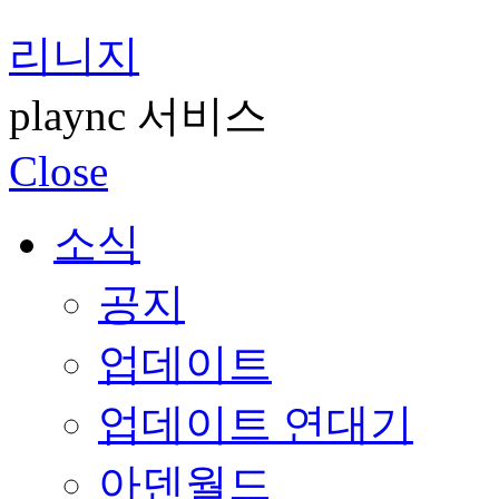
리니지
plaync 서비스
Close
소식
공지
업데이트
업데이트 연대기
아덴월드