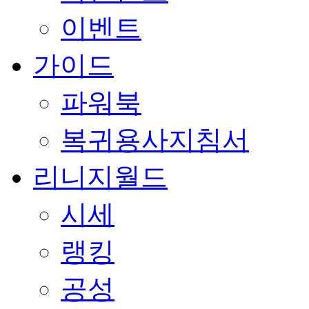
이벤트
가이드
파워북
복귀용사지침서
리니지월드
시세
랭킹
공성