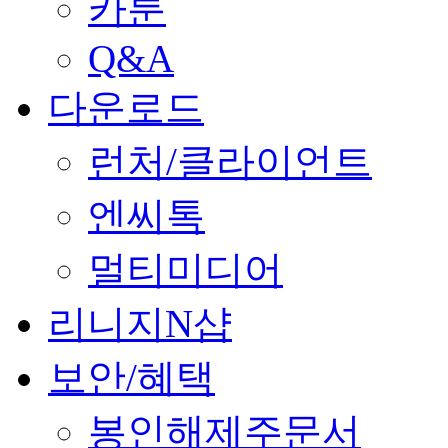
카툰
Q&A
다운로드
런처/클라이언트
엔씨톡
멀티미디어
리니지N샵
보안/혜택
봉인해제주문서