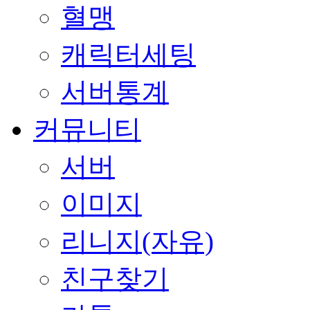
혈맹
캐릭터세팅
서버통계
커뮤니티
서버
이미지
리니지(자유)
친구찾기