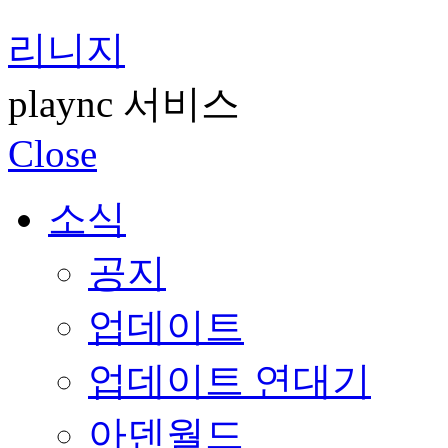
리니지
plaync 서비스
Close
소식
공지
업데이트
업데이트 연대기
아덴월드