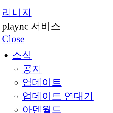
리니지
plaync 서비스
Close
소식
공지
업데이트
업데이트 연대기
아덴월드