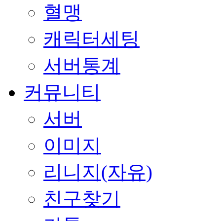
혈맹
캐릭터세팅
서버통계
커뮤니티
서버
이미지
리니지(자유)
친구찾기