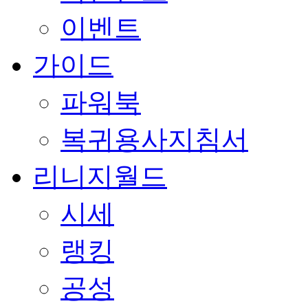
이벤트
가이드
파워북
복귀용사지침서
리니지월드
시세
랭킹
공성