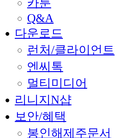
카툰
Q&A
다운로드
런처/클라이언트
엔씨톡
멀티미디어
리니지N샵
보안/혜택
봉인해제주문서