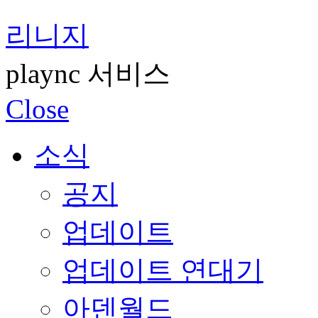
리니지
plaync 서비스
Close
소식
공지
업데이트
업데이트 연대기
아덴월드