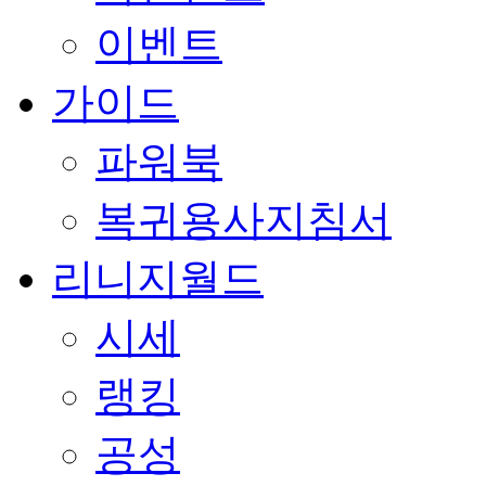
이벤트
가이드
파워북
복귀용사지침서
리니지월드
시세
랭킹
공성