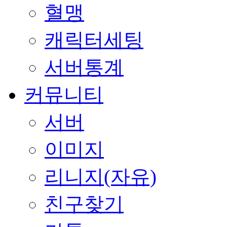
혈맹
캐릭터세팅
서버통계
커뮤니티
서버
이미지
리니지(자유)
친구찾기