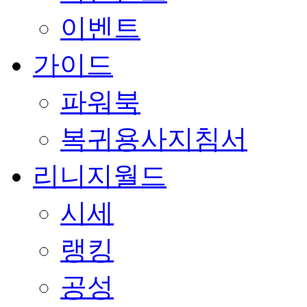
이벤트
가이드
파워북
복귀용사지침서
리니지월드
시세
랭킹
공성