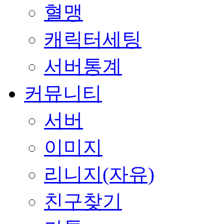
혈맹
캐릭터세팅
서버통계
커뮤니티
서버
이미지
리니지(자유)
친구찾기