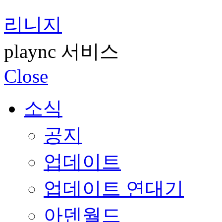
리니지
plaync 서비스
Close
소식
공지
업데이트
업데이트 연대기
아덴월드