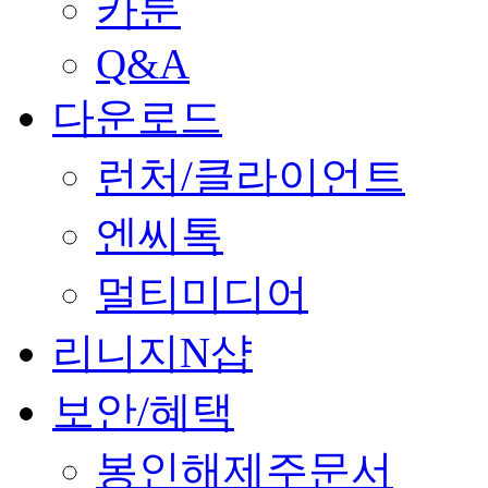
카툰
Q&A
다운로드
런처/클라이언트
엔씨톡
멀티미디어
리니지N샵
보안/혜택
봉인해제주문서