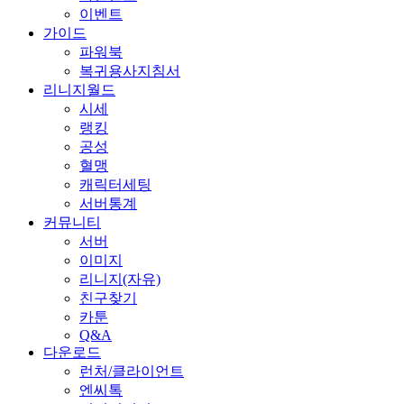
이벤트
가이드
파워북
복귀용사지침서
리니지월드
시세
랭킹
공성
혈맹
캐릭터세팅
서버통계
커뮤니티
서버
이미지
리니지(자유)
친구찾기
카툰
Q&A
다운로드
런처/클라이언트
엔씨톡