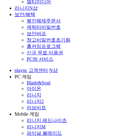
멀티미디어
리니지N샵
보안/혜택
봉인해제주문서
캐릭터비밀번호
보안버프
창고비밀번호초기화
홈커밍프로그램
신규 무료 이용권
PC방 서비스
plaync
고객센터
N샵
PC 게임
Blade&Soul
아이온
리니지
리니지2
러브비트
Mobile 게임
리니지 레드나이츠
리니지M
파이널 블레이드