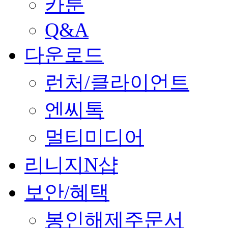
카툰
Q&A
다운로드
런처/클라이언트
엔씨톡
멀티미디어
리니지N샵
보안/혜택
봉인해제주문서