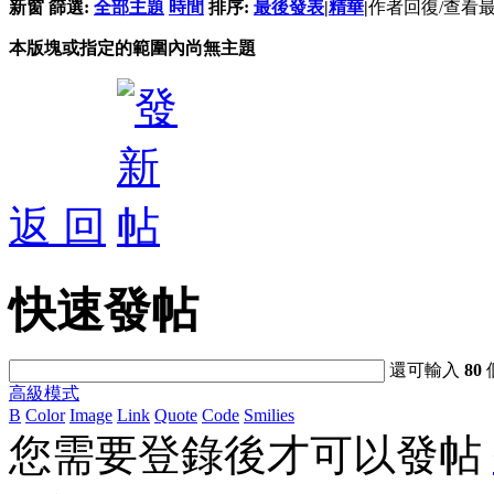
新窗
篩選:
全部主題
時間
排序:
最後發表
|
精華
|
作者
回復/查看
本版塊或指定的範圍內尚無主題
返 回
快速發帖
還可輸入
80
高級模式
B
Color
Image
Link
Quote
Code
Smilies
您需要登錄後才可以發帖