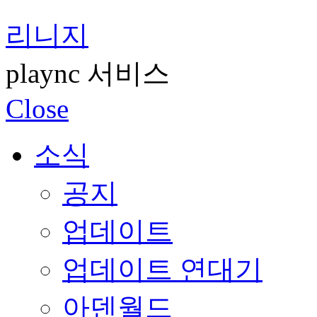
리니지
plaync 서비스
Close
소식
공지
업데이트
업데이트 연대기
아덴월드