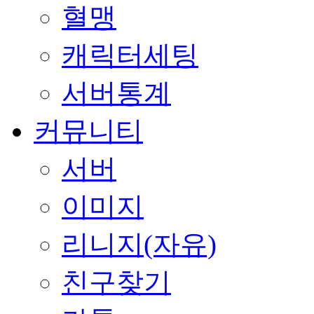
혈맹
캐릭터세팅
서버통계
커뮤니티
서버
이미지
리니지(자유)
친구찾기