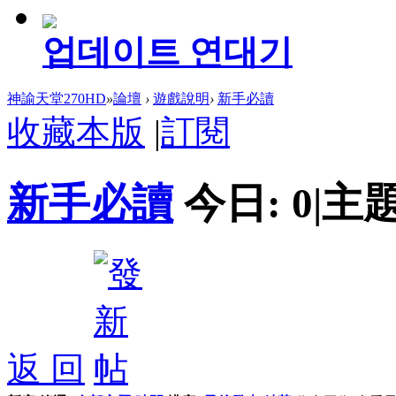
업데이트 연대기
神諭天堂270HD
»
論壇
›
遊戲說明
›
新手必讀
收藏本版
|
訂閱
新手必讀
今日:
0
|
主題
返 回