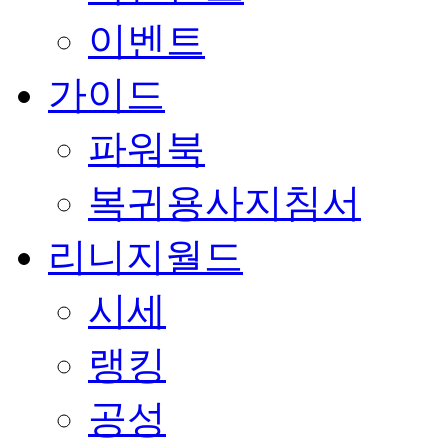
이벤트
가이드
파워북
복귀용사지침서
리니지월드
시세
랭킹
공성