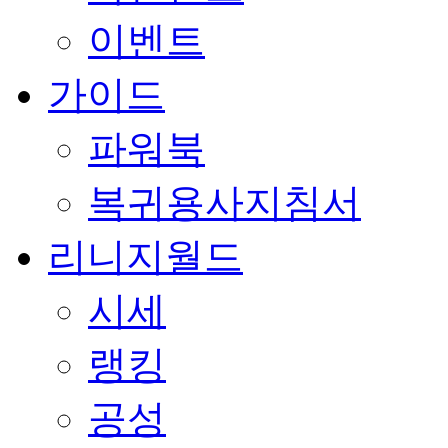
이벤트
가이드
파워북
복귀용사지침서
리니지월드
시세
랭킹
공성