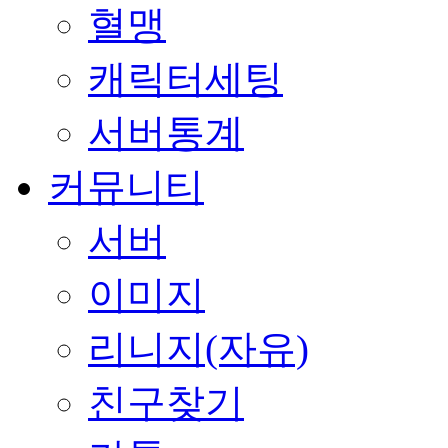
혈맹
캐릭터세팅
서버통계
커뮤니티
서버
이미지
리니지(자유)
친구찾기