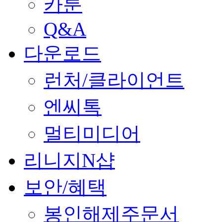
카툰
Q&A
다운로드
런처/클라이언트
엔씨톡
멀티미디어
리니지N샵
보안/혜택
봉인해제주문서