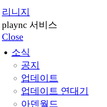
리니지
plaync 서비스
Close
소식
공지
업데이트
업데이트 연대기
아덴월드