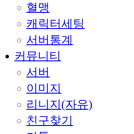
혈맹
캐릭터세팅
서버통계
커뮤니티
서버
이미지
리니지(자유)
친구찾기