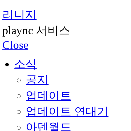
리니지
plaync 서비스
Close
소식
공지
업데이트
업데이트 연대기
아덴월드