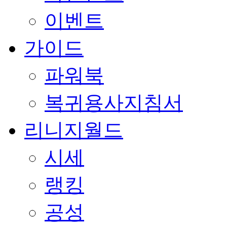
이벤트
가이드
파워북
복귀용사지침서
리니지월드
시세
랭킹
공성