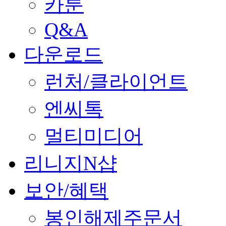
카툰
Q&A
다운로드
런처/클라이언트
엔씨톡
멀티미디어
리니지N샵
보안/혜택
봉인해제주문서