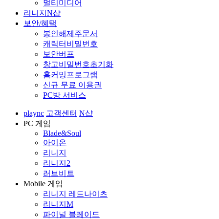
멀티미디어
리니지N샵
보안/혜택
봉인해제주문서
캐릭터비밀번호
보안버프
창고비밀번호초기화
홈커밍프로그램
신규 무료 이용권
PC방 서비스
plaync
고객센터
N샵
PC 게임
Blade&Soul
아이온
리니지
리니지2
러브비트
Mobile 게임
리니지 레드나이츠
리니지M
파이널 블레이드