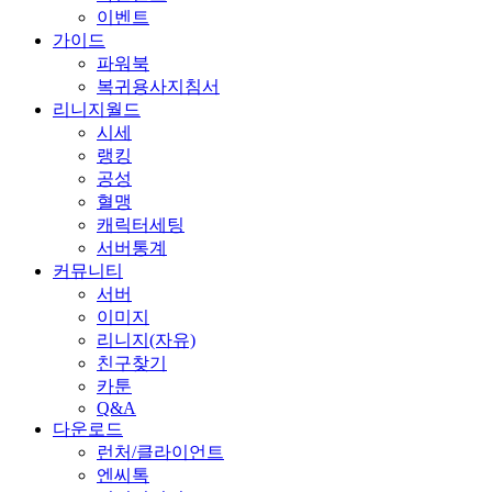
이벤트
가이드
파워북
복귀용사지침서
리니지월드
시세
랭킹
공성
혈맹
캐릭터세팅
서버통계
커뮤니티
서버
이미지
리니지(자유)
친구찾기
카툰
Q&A
다운로드
런처/클라이언트
엔씨톡